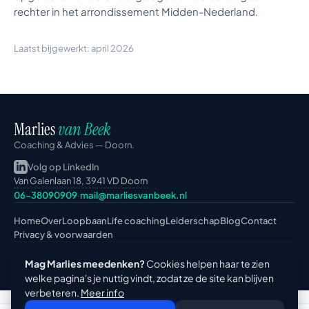
rechter in het arrondissement Midden-Nederland.
Laatst bijgewerkt: april 2026
Marlies
van Beek
Coaching & Advies — Doorn.
Volg op LinkedIn
Van Galenlaan 18, 3941 VD Doorn
06-38090909
·
mail@marliesvanbeek.nl
Home
Over
Loopbaan
Life coaching
Leiderschap
Blog
Contact
Privacy & voorwaarden
© 2026 Marlies van Beek · KvK 74785656 · BTW NL001996160B03 · NOBCO
Mag Marlies meedenken?
Cookies helpen haar te zien
gecertificeerd ·
Cookie-instellingen
welke pagina's je nuttig vindt, zodat ze de site kan blijven
verbeteren.
Meer info